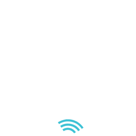
Lire la suite
9 juillet 2023
DÉCOUVREZ LE BAPTÊME
DE PLONGÉE !
une expérience inoubliable sous les mers Le baptême de
plongée…
Lire la suite
16 décembre 2022