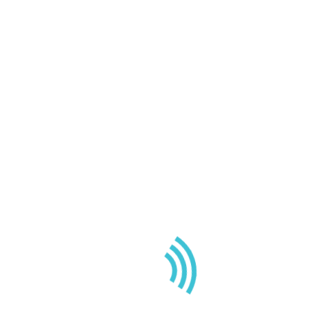
LA VIDA EN DIVING ANGEL
20 mayo 2025
BUCEO EN
TENERIFE: 5
BUENAS
RAZONES PARA
ELEGIR DIVING
ANGEL EN LOS
GIGANTES
¿Por qué elegir Diving Angel
para bucear en Tenerife? 🌊…