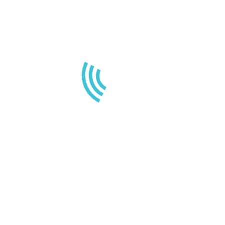
 en 1971, et n’a cessé de proposer au public des machins-trucs de qu
Machin Truc emploie 2 000 personnes, et fabrique toutes sortes d
e de WordPress, vous devriez vous rendre sur
votre tableau de bord
pou
 !
DIVING ANGEL
CONTACT
gel est un centre de plongée tout
Calle Poblado Marinero
 à Tenerife, dans les Iles Canaries
38683 Santiago del Tei
Santa Cruz de Tenerif
Contactez-nous
Espagne / Spain / Espa
ions Légales et Politique de