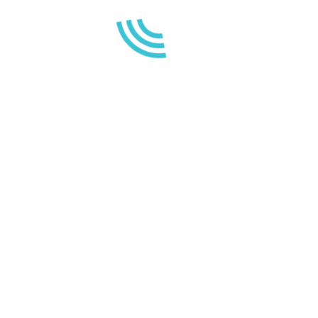
Contact us
Legal Notice and Privacy Policy
CONTACT
Calle Poblado Marinero 2
38683 Santiago del Teide
Santa Cruz de Tenerife
Espagne / Spain / España
+34 682 188 144